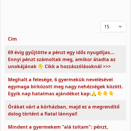
Tételek #
Cím
Cikkek
69 évig gyűjtötte a pénzt egy idős nyugdíjas...
Ennyi pénzt számoltak meg, amikor átadta az
unokájának 👇 Cikk a hozzászólásoknál >>>
Meghalt a felesége, 6 gyermekük nevelésével
egymaga birkózott meg nagy nehézségek között.
Egyik nap hatalmas ajándékot kap:🙏👇👇👇
Órákat várt a kórházban, majd ez a megrendítő
dolog történt a fiatal lánnyal!
Mindent a gyermekem "alá toltam": pénzt,