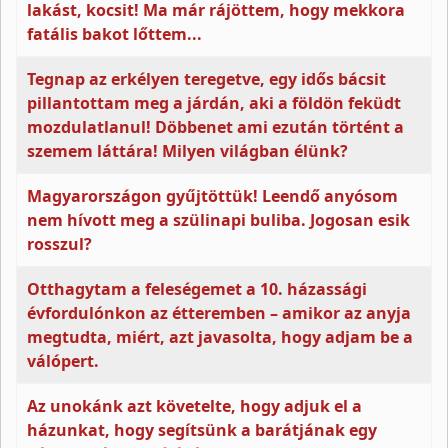
lakást, kocsit! Ma már rájöttem, hogy mekkora
fatális bakot lőttem...
Tegnap az erkélyen teregetve, egy idős bácsit
pillantottam meg a járdán, aki a földön feküdt
mozdulatlanul! Döbbenet ami ezután történt a
szemem láttára! Milyen világban élünk?
Magyarországon gyűjtöttük! Leendő anyósom
nem hívott meg a szülinapi buliba. Jogosan esik
rosszul?
Otthagytam a feleségemet a 10. házassági
évfordulónkon az étteremben – amikor az anyja
megtudta, miért, azt javasolta, hogy adjam be a
válópert.
Az unokánk azt követelte, hogy adjuk el a
házunkat, hogy segítsünk a barátjának egy