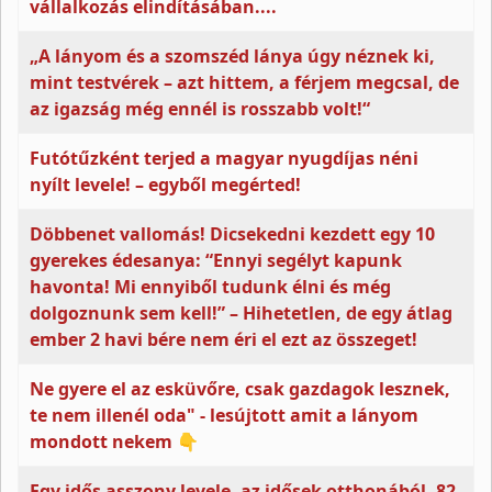
vállalkozás elindításában....
„A lányom és a szomszéd lánya úgy néznek ki,
mint testvérek – azt hittem, a férjem megcsal, de
az igazság még ennél is rosszabb volt!“
Futótűzként terjed a magyar nyugdíjas néni
nyílt levele! – egyből megérted!
Döbbenet vallomás! Dicsekedni kezdett egy 10
gyerekes édesanya: “Ennyi segélyt kapunk
havonta! Mi ennyiből tudunk élni és még
dolgoznunk sem kell!” – Hihetetlen, de egy átlag
ember 2 havi bére nem éri el ezt az összeget!
Ne gyere el az esküvőre, csak gazdagok lesznek,
te nem illenél oda" - lesújtott amit a lányom
mondott nekem 👇
Egy idős asszony levele, az idősek otthonából. 82