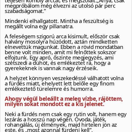
teljesen komoly arccal, és megszólalt:„Anya, csak
megpróbálom még élvezni az utolsó pár perc
szabadságomat.”
Mindenki elhallgatott. Mintha a feszültség is
megállt volna egy pillanatra.
A feleségem szigorú arca kisimult, először csak
halvány mosolyra húzódott, aztán mindketten
elnevettük magunkat. Ebben a rövid mondatban
benne volt minden, amit mi felnőttek sokszor
elfojtunk. Egy apró, őszinte megjegyzés, ami
szétszedi a dühöt, és emlékeztet rá, hogy a
gyerekeknek is vannak nagy érzéseik.
A helyzet könnyen veszekedéssé válhatott volna
a fürdés miatt, ehelyett lett belőle egy finom
emlékeztető türelemre és humorra.
Ahogy végül beleállt a meleg vízbe, rájöttem,
milyen sokat mondott ez a kis jelenet.
Neki a fürdés nem csak egy rutin volt, hanem egy
lezárás a hosszú nap végén. Óvoda, játék,
rohangálás, új élmények, majd hirtelen jön az
este, és „most azonnal fürdeni kell”.