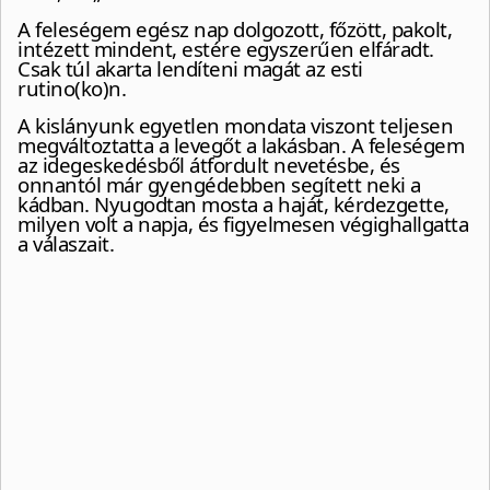
A feleségem egész nap dolgozott, főzött, pakolt,
intézett mindent, estére egyszerűen elfáradt.
Csak túl akarta lendíteni magát az esti
rutino(ko)n.
A kislányunk egyetlen mondata viszont teljesen
megváltoztatta a levegőt a lakásban. A feleségem
az idegeskedésből átfordult nevetésbe, és
onnantól már gyengédebben segített neki a
kádban. Nyugodtan mosta a haját, kérdezgette,
milyen volt a napja, és figyelmesen végighallgatta
a válaszait.