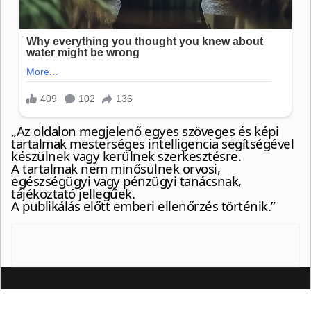
„Az oldalon megjelenő egyes szöveges és képi
tartalmak mesterséges intelligencia segítségével
készülnek vagy kerülnek szerkesztésre.
A tartalmak nem minősülnek orvosi,
egészségügyi vagy pénzügyi tanácsnak,
tájékoztató jellegűek.
A publikálás előtt emberi ellenőrzés történik.”
© {2024} Artemiszs blog
❤
https://artemisz.eu/