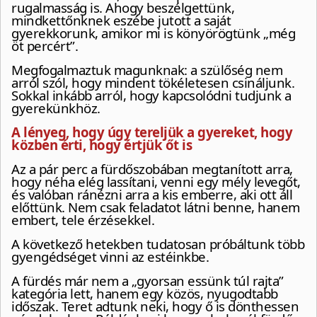
rugalmasság is. Ahogy beszélgettünk,
mindkettőnknek eszébe jutott a saját
gyerekkorunk, amikor mi is könyörögtünk „még
öt percért”.
Megfogalmaztuk magunknak: a szülőség nem
arról szól, hogy mindent tökéletesen csináljunk.
Sokkal inkább arról, hogy kapcsolódni tudjunk a
gyerekünkhöz.
A lényeg, hogy úgy tereljük a gyereket, hogy
közben érti, hogy értjük őt is
Az a pár perc a fürdőszobában megtanított arra,
hogy néha elég lassítani, venni egy mély levegőt,
és valóban ránézni arra a kis emberre, aki ott áll
előttünk. Nem csak feladatot látni benne, hanem
embert, tele érzésekkel.
A következő hetekben tudatosan próbáltunk több
gyengédséget vinni az estéinkbe.
A fürdés már nem a „gyorsan essünk túl rajta”
kategória lett, hanem egy közös, nyugodtabb
időszak. Teret adtunk neki, hogy ő is dönthessen