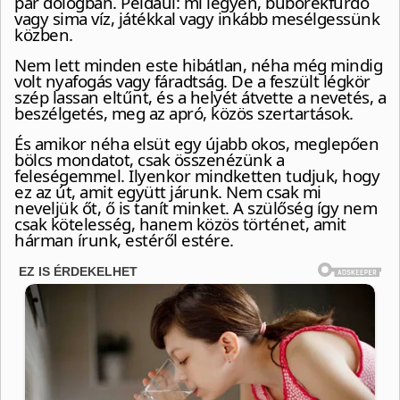
pár dologban. Például: mi legyen, buborékfürdő
vagy sima víz, játékkal vagy inkább mesélgessünk
közben.
Nem lett minden este hibátlan, néha még mindig
volt nyafogás vagy fáradtság. De a feszült légkör
szép lassan eltűnt, és a helyét átvette a nevetés, a
beszélgetés, meg az apró, közös szertartások.
És amikor néha elsüt egy újabb okos, meglepően
bölcs mondatot, csak összenézünk a
feleségemmel. Ilyenkor mindketten tudjuk, hogy
ez az út, amit együtt járunk. Nem csak mi
neveljük őt, ő is tanít minket. A szülőség így nem
csak kötelesség, hanem közös történet, amit
hárman írunk, estéről estére.