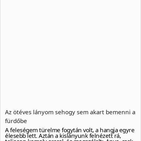
Az ötéves lányom sehogy sem akart bemenni a
fürdőbe
A feleségem türelme fogytán volt, a hangja egyre
élesebb lett. Aztán a kislányunk felnézett rá,