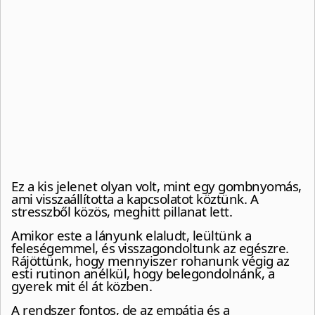
Ez a kis jelenet olyan volt, mint egy gombnyomás,
ami visszaállította a kapcsolatot köztünk. A
stresszből közös, meghitt pillanat lett.
Amikor este a lányunk elaludt, leültünk a
feleségemmel, és visszagondoltunk az egészre.
Rájöttünk, hogy mennyiszer rohanunk végig az
esti rutinon anélkül, hogy belegondolnánk, a
gyerek mit él át közben.
A rendszer fontos, de az empátia és a